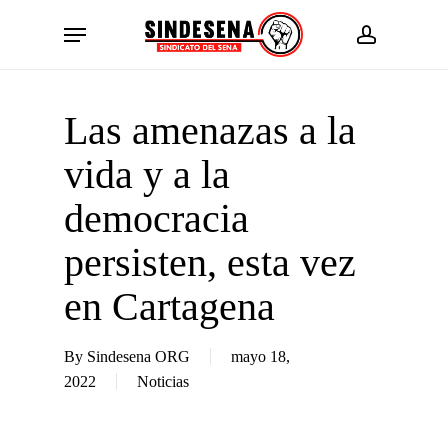
Skip
Menu
to
account
main
content
Las amenazas a la
vida y a la
democracia
persisten, esta vez
en Cartagena
By
Sindesena ORG
mayo 18,
2022
Noticias