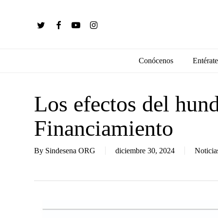
Skip
to
twitter
facebook
youtube
instagram
main
content
Conócenos
Entérate
Los efectos del hun
Financiamiento
By
Sindesena ORG
diciembre 30, 2024
Noticia