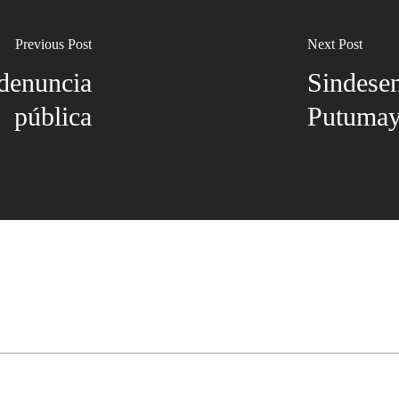
Previous Post
Next Post
 denuncia
Sindesen
pública
Putumayo