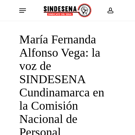
Skip
Menu
to
account
main
content
María Fernanda
Alfonso Vega: la
voz de
SINDESENA
Cundinamarca en
la Comisión
Nacional de
Personal