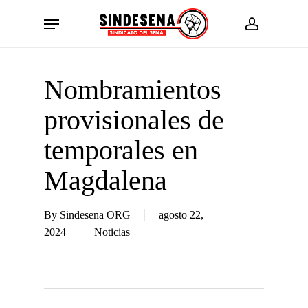
Skip
Menu
to
account
main
content
Nombramientos
provisionales de
temporales en
Magdalena
By
Sindesena ORG
agosto 22,
2024
Noticias