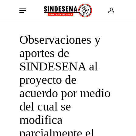
Skip
Menu
to
account
main
content
Observaciones y
aportes de
SINDESENA al
proyecto de
acuerdo por medio
del cual se
modifica
parcialmente el