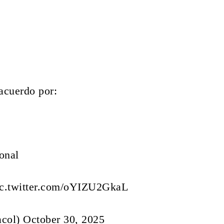
acuerdo por:
onal
ic.twitter.com/oYIZU2GkaL
acol)
October 30, 2025