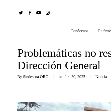
Skip
to
twitter
facebook
youtube
instagram
main
content
Conócenos
Entérate
Problemáticas no res
Dirección General
By
Sindesena ORG
octubre 30, 2025
Noticias