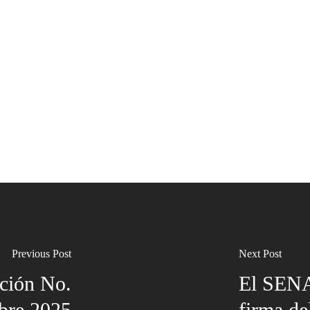
Previous Post
Next Post
ción No.
El SENA
ubre 2025
firma de