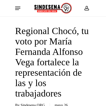
Skip
Menu
to
account
main
content
Regional Chocó, tu
voto por María
Fernanda Alfonso
Vega fortalece la
representación de
las y los
trabajadores
By
Sindesena ORG
mayo 26,