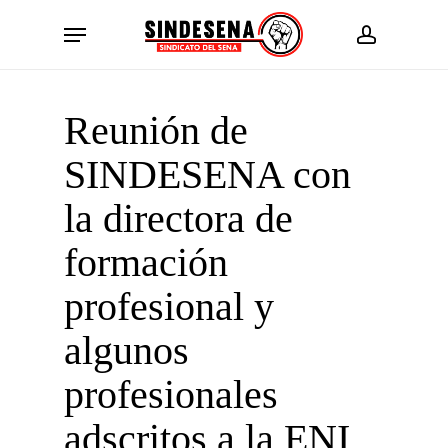
Skip
Menu
to
account
main
content
Reunión de
SINDESENA con
la directora de
formación
profesional y
algunos
profesionales
adscritos a la ENI