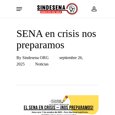
Skip
Menu
to
account
main
content
SENA en crisis nos
preparamos
By
Sindesena ORG
septiembre 26,
2025
Noticias