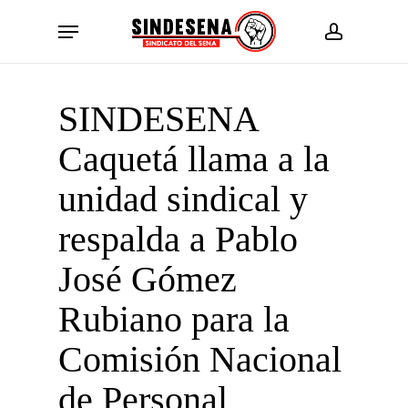
Skip
Menu
to
account
main
content
SINDESENA
Caquetá llama a la
unidad sindical y
respalda a Pablo
José Gómez
Rubiano para la
Comisión Nacional
de Personal