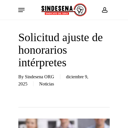
Skip
Menu
to
account
main
content
Solicitud ajuste de
honorarios
intérpretes
By
Sindesena ORG
diciembre 9,
2025
Noticias