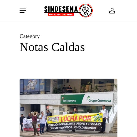
Skip
Menu
to
account
main
content
Category
Notas Caldas