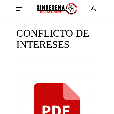
Skip
Menu
to
account
main
content
CONFLICTO DE
INTERESES