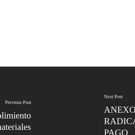
Next Post
Previous Post
ANEXO 
limiento
RADIC
ateriales
PAGO