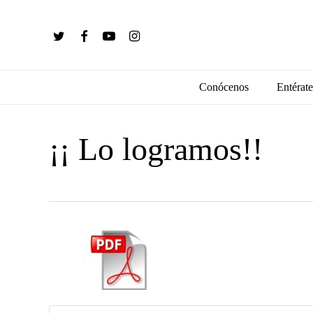
Skip
to
twitter
facebook
youtube
instagram
main
content
Conócenos
Entérate
¡¡ Lo logramos!!