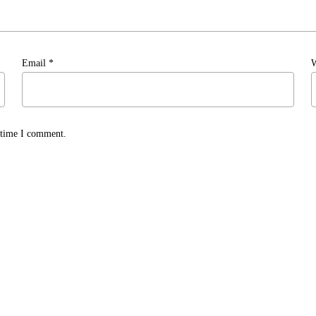
Email
*
W
t time I comment.