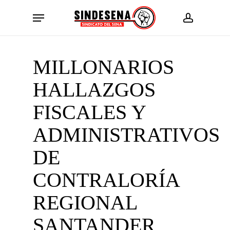
Skip
Menu
to
account
main
content
MILLONARIOS
HALLAZGOS
FISCALES Y
ADMINISTRATIVOS
DE
CONTRALORÍA
REGIONAL
SANTANDER