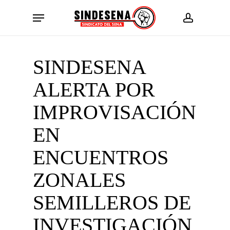
Skip
Menu
to
account
main
content
SINDESENA
ALERTA POR
IMPROVISACIÓN
EN
ENCUENTROS
ZONALES
SEMILLEROS DE
INVESTIGACIÓN