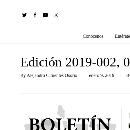
Skip
to
twitter
facebook
youtube
instagram
main
content
Conócenos
Entérate
Edición 2019-002, 0
By
Alejandro Cifuentes Osorio
enero 9, 2019
B