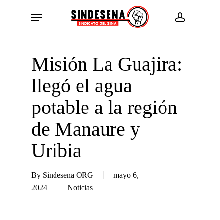
Skip
Menu
to
account
main
content
Misión La Guajira:
llegó el agua
potable a la región
de Manaure y
Uribia
By
Sindesena ORG
mayo 6,
2024
Noticias