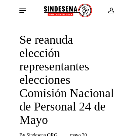
Skip
Menu
to
account
main
content
Se reanuda
elección
representantes
elecciones
Comisión Nacional
de Personal 24 de
Mayo
By
Sindesena ORG
mayo 20,