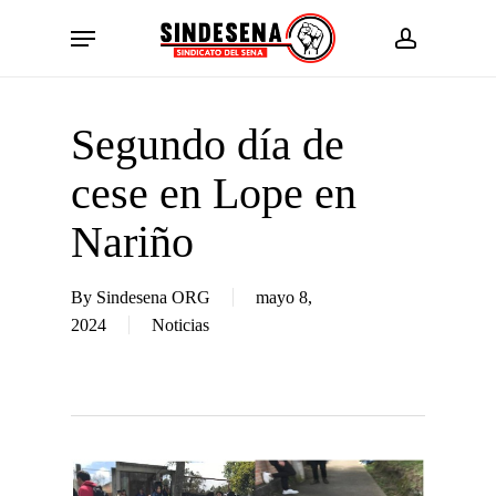
Skip
Menu
to
account
main
content
Segundo día de
cese en Lope en
Nariño
By
Sindesena ORG
mayo 8,
2024
Noticias