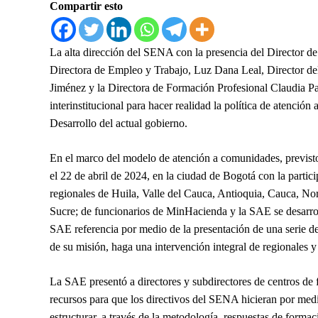
Compartir esto
La alta dirección del SENA con la presencia del Director 
Directora de Empleo y Trabajo, Luz Dana Leal, Director de
Jiménez y la Directora de Formación Profesional Claudia Pat
interinstitucional para hacer realidad la política de atenció
Desarrollo del actual gobierno.
En el marco del modelo de atención a comunidades, previsto 
el 22 de abril de 2024, en la ciudad de Bogotá con la partic
regionales de Huila, Valle del Cauca, Antioquia, Cauca, No
Sucre; de funcionarios de MinHacienda y la SAE se desarrol
SAE referencia por medio de la presentación de una serie de
de su misión, haga una intervención integral de regionales y
La SAE presentó a directores y subdirectores de centros de
recursos para que los directivos del SENA hicieran por medio
estructurar, a través de la metodología, respuestas de form