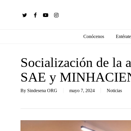
Skip
to
twitter
facebook
youtube
instagram
main
content
Conócenos
Entérate
Socialización de la
SAE y MINHACI
By
Sindesena ORG
mayo 7, 2024
Noticias