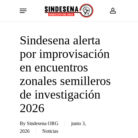
Skip
Menu
to
account
main
content
Sindesena alerta
por improvisación
en encuentros
zonales semilleros
de investigación
2026
By
Sindesena ORG
junio 3,
2026
Noticias